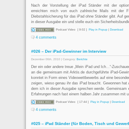
Nach der Vorstellung der iPad Ständer mit der option
erreichten mich von euch zahlreiche Mails mit der 
Diebstahlsicherung für das iPad ohne Ständer gibt. Auf g
in dieser Ausgabe ein und stelle euch ein Sicherheitsbundle
Podcast Video
[ 9:02 ]
Play in Popup
|
Download
4 comments
#026 – Der iPad-Gewinner im Interview
Dezember 06th, 2010 | Category:
Berichte
Der ein oder andere treue „Mein iPad und Ich…“-Zuschauer 
an die gemeinsam mit Arktis.de durchgeführte iPad-Gewinn
konntet in Form eines Videowettbewerbs auf eine besonder
zeigen, wieso genau ihr das iPad braucht. Gewonnen hat 
dem ich in dieser Ausgabe sprechen werde. Gemeinsam e
Erfahrungen nach fast einem halben Jahr zusammen mit 
Podcast Video
[ 17:44 ]
Play in Popup
|
Download
4 comments
#025 – iPad Ständer (für Boden, Tisch und Gewer