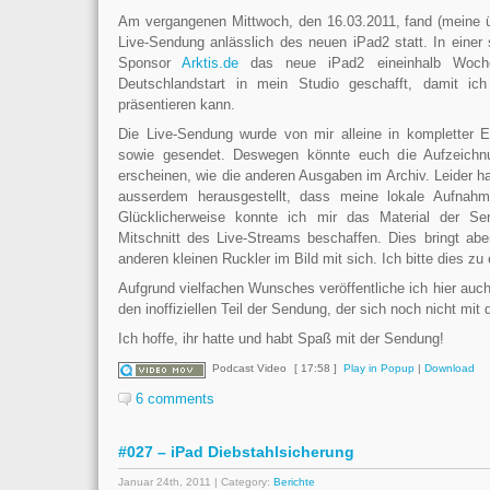
Am vergangenen Mittwoch, den 16.03.2011, fand (meine üb
Live-Sendung anlässlich des neuen iPad2 statt. In einer 
Sponsor
Arktis.de
das neue iPad2 eineinhalb Woche
Deutschlandstart in mein Studio geschafft, damit i
präsentieren kann.
Die Live-Sendung wurde von mir alleine in kompletter E
sowie gesendet. Deswegen könnte euch die Aufzeichn
erscheinen, wie die anderen Ausgaben im Archiv. Leider h
ausserdem herausgestellt, dass meine lokale Aufnahm
Glücklicherweise konnte ich mir das Material der 
Mitschnitt des Live-Streams beschaffen. Dies bringt abe
anderen kleinen Ruckler im Bild mit sich. Ich bitte dies zu
Aufgrund vielfachen Wunsches veröffentliche ich hier auch
den inoffiziellen Teil der Sendung, der sich noch nicht mit
Ich hoffe, ihr hatte und habt Spaß mit der Sendung!
Podcast Video
[ 17:58 ]
Play in Popup
|
Download
6 comments
#027 – iPad Diebstahlsicherung
Januar 24th, 2011 | Category:
Berichte