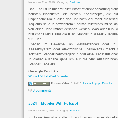
November 21st, 2010 | Category:
Berichte
Das iPad ist in unserer aller Informationsbeschaffung ni
neusten Nachrichte, die besten Kochrezepte, die akt
ungelesene Mails, alles das und noch viel mehr präsentie
Tag aufs neue in gewohntem Charme. Allerdings muss da
von einer Hand immer gehalten werden. Was aber nun, we
braucht? Hierfür sind die iPad Ständer in dieser Ausgabe
für Euch!
Ebenso im Gewerbe, an Messeständen oder in d
Kassensystem oder elektronische Speisekarte) macht 
solchem Ständer hervorragend. Sogar eine Diebstahlsicher
In dieser Ausgabe gehe ich auf die vier Ausführunge
Ständer Serie ein.
Gezeigte Produkte:
White Rabbit iPad Ständer
Podcast Video
[ 16:44 ]
Play in Popup
|
Download
3 comments
#024 – Mobiler Wifi-Hotspot
November 14th, 2010 | Category:
Berichte
In dieser Ausgabe stelle ich euch eines meiner aktuelle