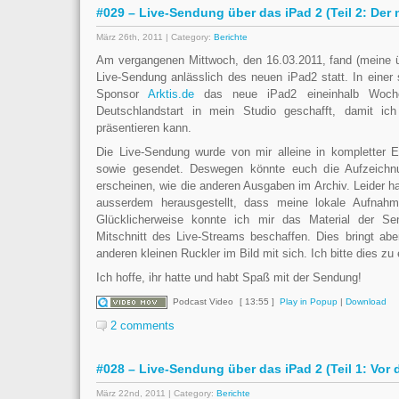
#029 – Live-Sendung über das iPad 2 (Teil 2: Der
März 26th, 2011 | Category:
Berichte
Am vergangenen Mittwoch, den 16.03.2011, fand (meine üb
Live-Sendung anlässlich des neuen iPad2 statt. In einer 
Sponsor
Arktis.de
das neue iPad2 eineinhalb Woche
Deutschlandstart in mein Studio geschafft, damit i
präsentieren kann.
Die Live-Sendung wurde von mir alleine in kompletter E
sowie gesendet. Deswegen könnte euch die Aufzeichn
erscheinen, wie die anderen Ausgaben im Archiv. Leider h
ausserdem herausgestellt, dass meine lokale Aufnahm
Glücklicherweise konnte ich mir das Material der 
Mitschnitt des Live-Streams beschaffen. Dies bringt abe
anderen kleinen Ruckler im Bild mit sich. Ich bitte dies zu
Ich hoffe, ihr hatte und habt Spaß mit der Sendung!
Podcast Video
[ 13:55 ]
Play in Popup
|
Download
2 comments
#028 – Live-Sendung über das iPad 2 (Teil 1: Vor
März 22nd, 2011 | Category:
Berichte