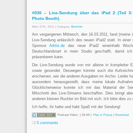
#030 – Live-Sendung über das iPad 2 (Teil 3:
Photo Booth)
März 27th, 2011 | Category:
Berichte
Am vergangenen Mittwoch, den 16.03.2011, fand (meine üb
Live-Sendung anlässlich des neuen iPad2 statt. In einer 
Sponsor
Arktis.de
das neue iPad2 eineinhalb Woche
Deutschlandstart in mein Studio geschafft, damit i
präsentieren kann.
Die Live-Sendung wurde von mir alleine in kompletter E
sowie gesendet. Deswegen könnte euch die Aufzeichn
erscheinen, wie die anderen Ausgaben im Archiv. Leider h
ausserdem herausgestellt, dass meine lokale Aufnahm
Glücklicherweise konnte ich mir das Material der 
Mitschnitt des Live-Streams beschaffen. Dies bringt abe
anderen kleinen Ruckler im Bild mit sich. Ich bitte dies zu
Ich hoffe, ihr hatte und habt Spaß mit der Sendung!
Podcast Video
[ 28:49 ]
Play in Popup
|
Download
5 comments