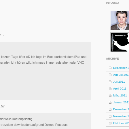
INFOBOX
:15
letzten Tage öfter xD ich liege im Bett, surfe mit dem iPad und
ARCHIVE
erade nicht hören will.. ich muss immer aufstehen oder VNC
Dezember 
August 201
Juli 2011
April 2011
März 2011
Januar 201
8:57
Dezember 
November 
tlerweile kostenpflichtig.
Oktober 20
 trotzdem downloaden aufgrund Deines Potcasts