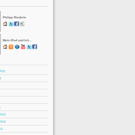
Philipp Riederle
Mein iPad und Ich...
2011
1
1
2010
2010
10