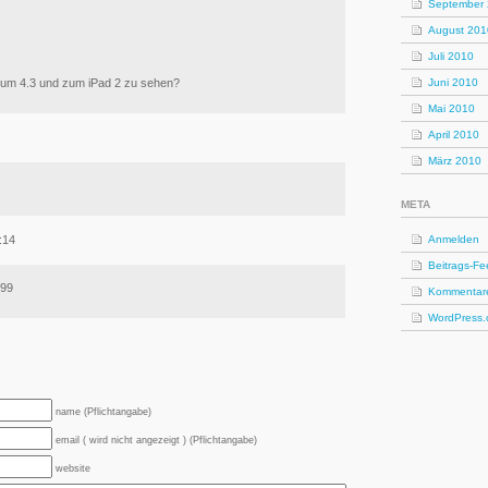
September
August 201
Juli 2010
m 4.3 und zum iPad 2 zu sehen?
Juni 2010
Mai 2010
April 2010
März 2010
META
:14
Anmelden
Beitrags-Fe
,99
Kommentar
WordPress.
name (Pflichtangabe)
email ( wird nicht angezeigt ) (Pflichtangabe)
website