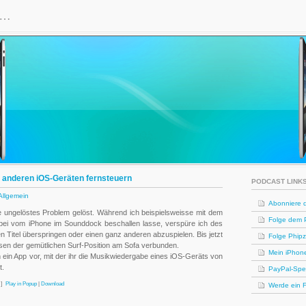
H…
 anderen iOS-Geräten fernsteuern
PODCAST LINK
Allgemein
Abonniere d
e ungelöstes Problem gelöst. Während ich beispielsweisse mit dem
Folge dem Pr
bei vom iPhone im Sounddock beschallen lasse, verspüre ich des
n Titel überspringen oder einen ganz anderen abzuspielen. Bis jetzt
Folge Phipz 
sen der gemütlichen Surf-Position am Sofa verbunden.
Mein iPhon
h ein App vor, mit der ihr die Musikwiedergabe eines iOS-Geräts von
t.
PayPal-Sp
]
Play in Popup
|
Download
Werde ein 